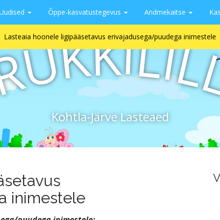
Uudised
Õppe-kasvatustegevus
Andmekaitse
Kas
I
K
L
K
I
U
L
Lasteaia hoonele ligipääsetavus erivajadusega/puudega inimestele
R
Kohtla-Järve Lasteaed
ääsetavus
V
 inimestele
sega/puudega inimestele: