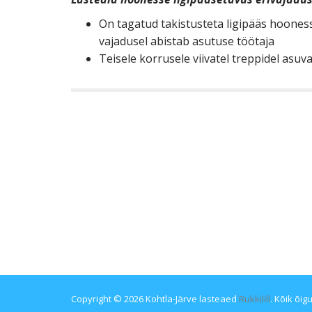
On tagatud takistusteta ligipääs hooness
vajadusel abistab asutuse töötaja
Teisele korrusele viivatel treppidel asu
Copyright © 2026 Kohtla-Järve lasteaed
Rukkilill
. Kõik õig