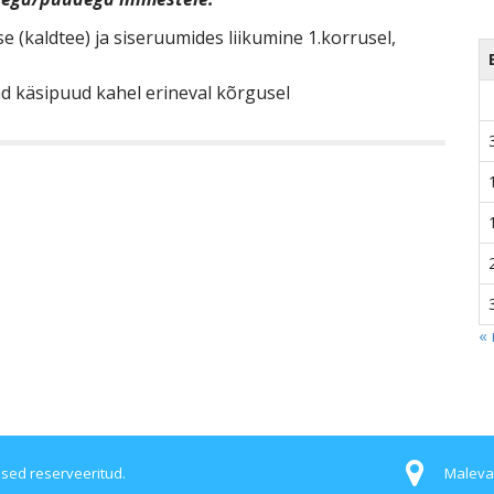
e (kaldtee) ja siseruumides liikumine 1.korrusel,
vad käsipuud kahel erineval kõrgusel
«
used reserveeritud.
Maleva 