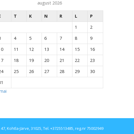
august 2026
E
T
K
N
R
L
P
1
2
3
4
5
6
7
8
9
10
11
12
13
14
15
16
17
18
19
20
21
22
23
24
25
26
27
28
29
30
31
 mai
47, Kohtla-Järve, 31025, Tel. +3725513485, reg.nr 75002949